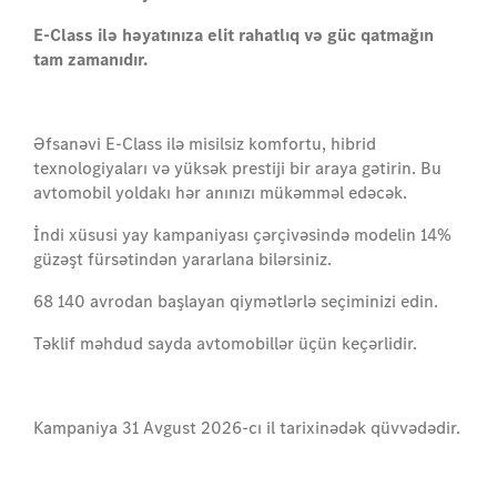
E-Class ilə həyatınıza elit rahatlıq və güc qatmağın
tam zamanıdır.
Əfsanəvi E-Class ilə misilsiz komfortu, hibrid
texnologiyaları və yüksək prestiji bir araya gətirin. Bu
avtomobil yoldakı hər anınızı mükəmməl edəcək.
İndi xüsusi yay kampaniyası çərçivəsində modelin 14%
güzəşt fürsətindən yararlana bilərsiniz.
68 140 avrodan başlayan qiymətlərlə seçiminizi edin.
Təklif məhdud sayda avtomobillər üçün keçərlidir.
Kampaniya 31 Avgust 2026-cı il tarixinədək qüvvədədir.