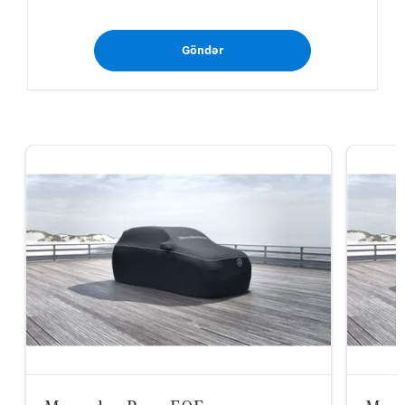
Göndər