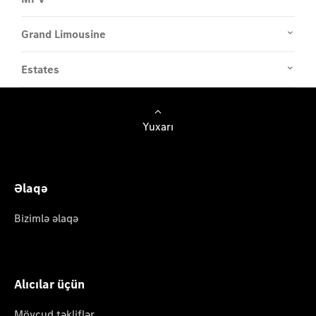
Grand Limousine
Estates
Yuxarı
Əlaqə
Bizimlə əlaqə
Alıcılar üçün
Mövcud təkliflər