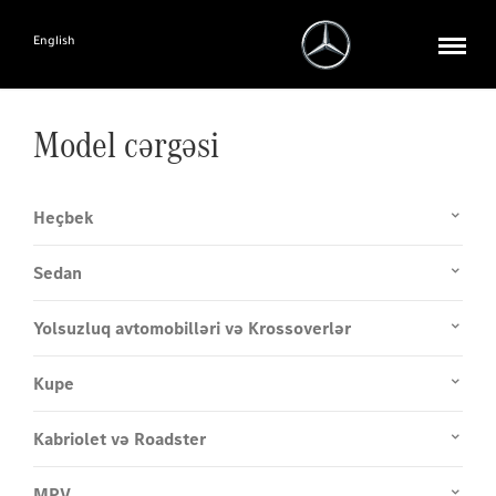
English
Model cərgəsi
Heçbek
Sedan
Yolsuzluq avtomobilləri və Krossoverlər
Kupe
Kabriolet və Roadster
MPV