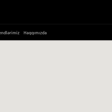
endlərimiz
Haqqımızda
Axtarışı