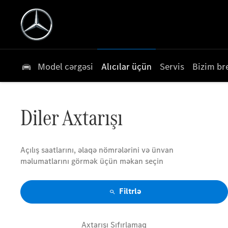
Model cərgəsi
Alıcılar üçün
Servis
Bizim br
Diler Axtarışı
Açılış saatlarını, əlaqə nömrələrini və ünvan
məlumatlarını görmək üçün məkan seçin
Filtrlə
Axtarışı Sıfırlamaq