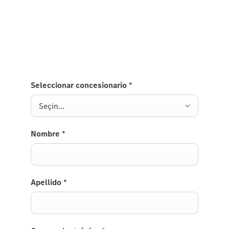
Mercedes-Benz Azərbaycan
Əlaqə üçün formu doldurun
Seleccionar concesionario
*
Seçin...
Nombre
*
Apellido
*