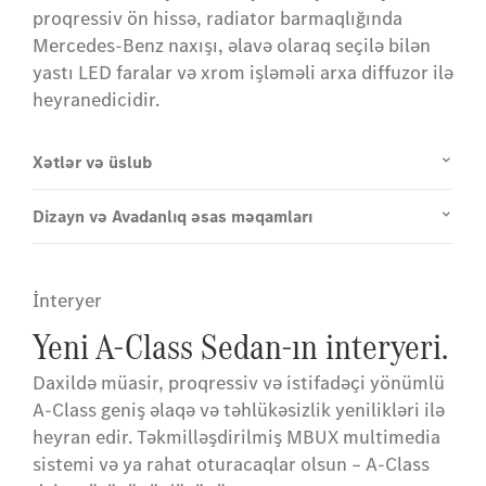
proqressiv ön hissə, radiator barmaqlığında
Mercedes-Benz naxışı, əlavə olaraq seçilə bilən
yastı LED faralar və xrom işləməli arxa diffuzor ilə
heyranedicidir.
Xətlər və üslub
Dizayn və Avadanlıq əsas məqamları
İnteryer
Yeni A-Class Sedan-ın interyeri.
Daxildə müasir, proqressiv və istifadəçi yönümlü
A-Class geniş əlaqə və təhlükəsizlik yenilikləri ilə
heyran edir. Təkmilləşdirilmiş MBUX multimedia
sistemi və ya rahat oturacaqlar olsun – A-Class