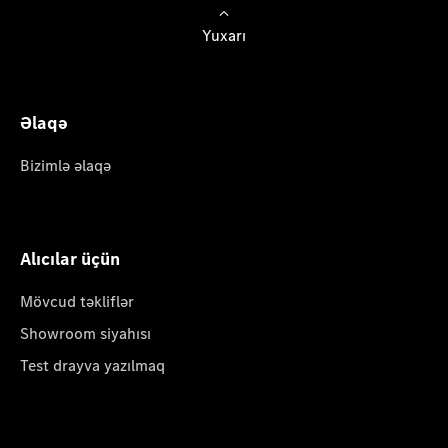
Yuxarı
Əlaqə
Bizimlə əlaqə
Alıcılar üçün
Mövcud təkliflər
Showroom siyahısı
Test drayva yazılmaq