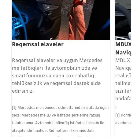
Rəqəmsal əlavələr
MBUX Ge
Naviqa
ə
Rəqəmsal əlavələr və uyğun Mercedes
MBUX Gen
me tətbiqləri ilə avtomobilinizdə və
Naviqasi
smartfonunuzda daha çox rahatlıq,
real görü
im
təhlükəsizlik və rəqəmsal dəstək əldə
təlimatla
edirsiniz.
sizi təhl
.
hədəfə ç
.
[1] Mercedes me connect xidmətlərindən istifadə üçün
şəxsi Mercedes me ID və istifadə şərtlərinə razılıq
[1] Konfiqur
tələb olunur. Avtomobil müvafiq istifadəçi hesabı ilə
avadanlıqdır
əlaqələndirilməlidir. Xidmətlərin ilkin müddəti