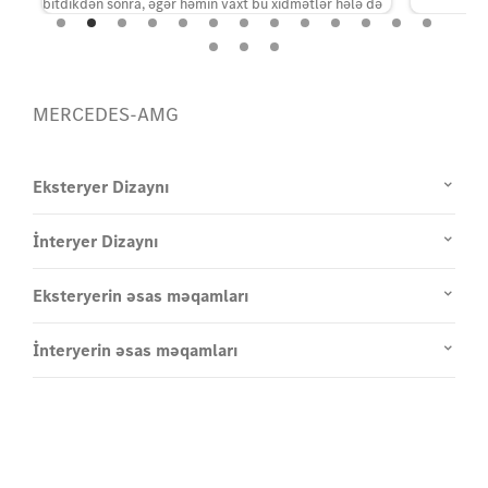
bitdikdən sonra, əgər həmin vaxt bu xidmətlər hələ də
təklif olunursa, ödəniş qarşılığında yenilənə bilər. İlk
aktivasiya avtomobil qeydiyyatından və ya
istifadəçinin onu idarəyə başlamasından sonra 1 il
MERCEDES-AMG
ərzində mümkündür (ilk baş verən tarix əsas götürülür).
.
Eksteryer Dizaynı
İnteryer Dizaynı
Eksteryerin əsas məqamları
İnteryerin əsas məqamları