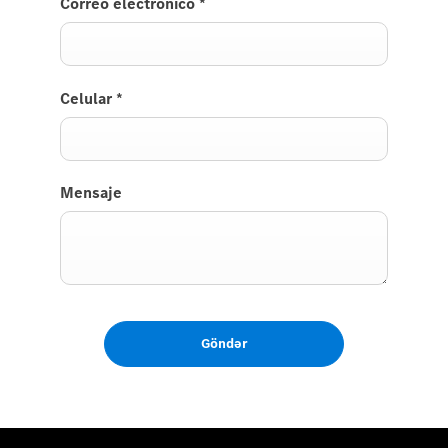
Correo electrónico
*
Celular
*
Mensaje
Göndər