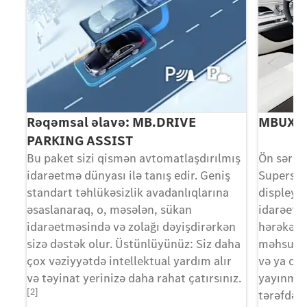
Rəqəmsal əlavə: MB.DRIVE
MBUX S
PARKING ASSIST
Bu paket sizi qismən avtomatlaşdırılmış
Ön sərni
ir
idarəetmə dünyası ilə tanış edir. Geniş
Superscr
ia
standart təhlükəsizlik avadanlıqlarına
displeyi 
əsaslanaraq, o, məsələn, sükan
idarəetm
n
idarəetməsində və zolağı dəyişdirərkən
hərəkətd
öv
sizə dəstək olur. Üstünlüyünüz: Siz daha
məhsulda
çox vəziyyətdə intellektual yardım alır
və ya oyu
və təyinat yerinizə daha rahat çatırsınız.
yayınma
[2]
tərəfdən