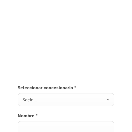
Bu unikal fürsətdən yararlanın və yeni GLB
modelinə marağınızı qeydiyyata alın.
Əlaqə formasını doldurun və sorğunuzu seçdiyiniz
Mercedes-Benz rəsmi dilerinizə göndərin. Əlçatan
konfiqurasiya və bütün rezervasiya prosesinin
təfərrüatları səlahiyyətli Mercedes-Benz şou-
rumunuz tərəfindən sizinlə müzakirə olunacaqdır.
Seleccionar concesionario
*
Seçin...
Nombre
*