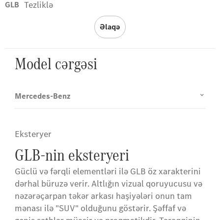
Tezliklə
GLB
Əlaqə
Model cərgəsi
Mercedes-Benz
Eksteryer
GLB-nin eksteryeri
Güclü və fərqli elementləri ilə GLB öz xarakterini
dərhal büruzə verir. Altlığın vizual qoruyucusu və
nəzərəçarpan təkər arkası haşiyələri onun tam
mənası ilə "SUV" olduğunu göstərir. Şəffaf və