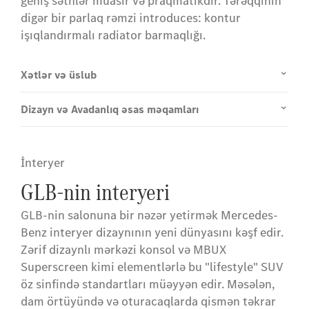
geniş səthlər müasir və praqmatikdir. Tərəqqinin
digər bir parlaq rəmzi introduces: kontur
işıqlandırmalı radiator barmaqlığı.
Xətlər və üslub
Dizayn və Avadanlıq əsas məqamları
İnteryer
GLB-nin interyeri
GLB-nin salonuna bir nəzər yetirmək Mercedes-
Benz interyer dizaynının yeni dünyasını kəşf edir.
Zərif dizaynlı mərkəzi konsol və MBUX
Superscreen kimi elementlərlə bu "lifestyle" SUV
öz sinfində standartları müəyyən edir. Məsələn,
dam örtüyündə və oturacaqlarda qismən təkrar