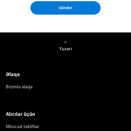
Göndər
Yuxarı
Əlaqə
Bizimlə əlaqə
Alıcılar üçün
Mövcud təkliflər