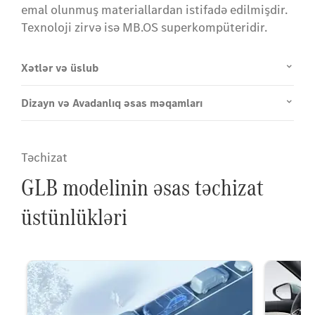
emal olunmuş materiallardan istifadə edilmişdir.
Texnoloji zirvə isə MB.OS superkompüteridir.
Xətlər və üslub
Dizayn və Avadanlıq əsas məqamları
Təchizat
GLB modelinin əsas təchizat
üstünlükləri