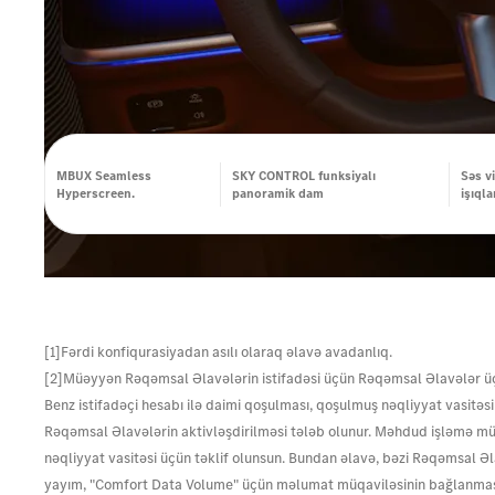
MBUX Seamless
SKY CONTROL funksiyalı
Səs v
Hyperscreen.
panoramik dam
işıql
[1]Fərdi konfiqurasiyadan asılı olaraq əlavə avadanlıq.
[2]Müəyyən Rəqəmsal Əlavələrin istifadəsi üçün Rəqəmsal Əlavələr üçü
Benz istifadəçi hesabı ilə daimi qoşulması, qoşulmuş nəqliyyat vasitəs
Rəqəmsal Əlavələrin aktivləşdirilməsi tələb olunur. Məhdud işləmə mü
nəqliyyat vasitəsi üçün təklif olunsun. Bundan əlavə, bəzi Rəqəmsal Əl
yayım, "Comfort Data Volume" üçün məlumat müqaviləsinin bağlanması, 