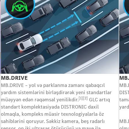
MB.DRIVE
MB.
MB.DRIVE – yol və parklanma zamanı qabaqcıl
MB.
yardım sistemlərini birləşdirərək yeni standartlar
DIST
[1][2]
müəyyən edən rəqəmsal yenilikdir.
GLC artıq
tama
standart komplektasiyada DISTRONIC daxil
yard
olmaqla, kompleks müasir texnologiyalarla öz
sahiblərini qoruyur. Səkkiz kamera, beş radarlı
MB.
sensor, on iki ultrasəs ötürücüsü və maye ilə
olma