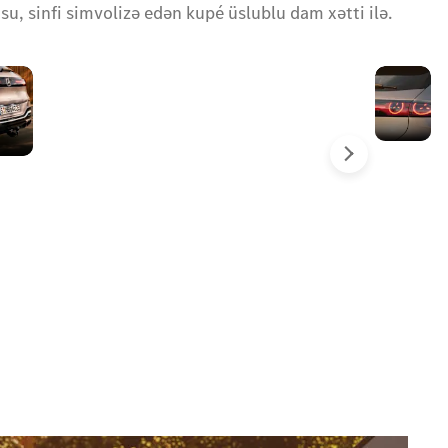
su, sinfi simvolizə edən kupé üslublu dam xətti ilə.
Əminliklə
U
yedəyə
f
alma
x
gücü
i
Növbəti
q
m
f