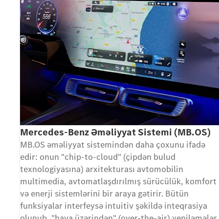
Mercedes-Benz Əməliyyat Sistemi (MB.OS)
MB.OS əməliyyat sistemindən daha çoxunu ifadə
edir: onun "chip-to-cloud" (çipdən bulud
texnologiyasına) arxitekturası avtomobilin
multimedia, avtomatlaşdırılmış sürücülük, komfort
və enerji sistemlərini bir araya gətirir. Bütün
funksiyalar interfeysə intuitiv şəkildə inteqrasiya
olunub, "hava üzərindən" (over-the-air) yeniləmələr