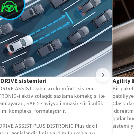
Növbəti
DRIVE sistemləri
Agility
DRIVE ASSIST Daha çox komfort: sistem
Bir pake
RONIC-i aktiv zolaqda saxlama köməkçisi ilə
qabiliyyə
mlayaraq, SAE 2 səviyyəli müasir sürücülük
Class-da
ımı kompleksi formalaşdırır.
idarəetm
qədər bu
DRIVE ASSIST PLUS DISTRONIC Plus daxil
sistemi y
qla, genişləndirilmiş yardım funksiyaları.