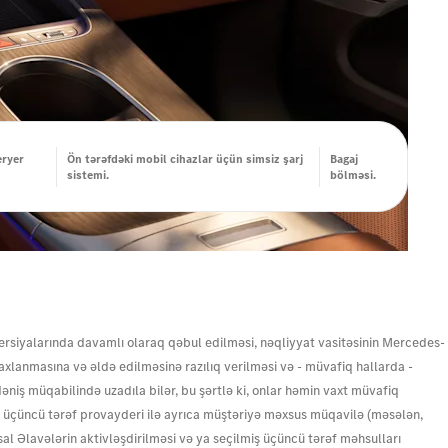
eryer
Ön tərəfdəki mobil cihazlar üçün simsiz şarj
Bagaj
sistemi.
bölməsi.
ersiyalarında davamlı olaraq qəbul edilməsi, nəqliyyat vasitəsinin Mercedes-
axlanmasına və əldə edilməsinə razılıq verilməsi və - müvafiq hallarda -
ş müqabilində uzadıla bilər, bu şərtlə ki, onlar həmin vaxt müvafiq
n, üçüncü tərəf provayderi ilə ayrıca müştəriyə məxsus müqavilə (məsələn,
 Əlavələrin aktivləşdirilməsi və ya seçilmiş üçüncü tərəf məhsulları