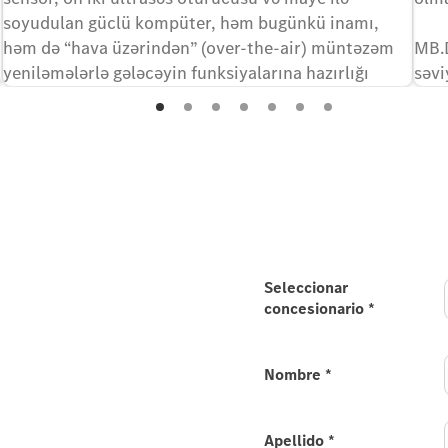
soyudulan güclü kompüter, həm bugünkü inamı,
həm də “hava üzərindən” (over-the-air) müntəzəm
MB.
yeniləmələrlə gələcəyin funksiyalarına hazırlığı
səvi
təmin edir.
MB.D
tərə
dəqi
MB.
pake
ru ilk addım.
təkm
Seleccionar
concesionario
*
orğunuzu qeydiyyatdan
Benz-ə və ya seçdiyiniz ən
Nombre
*
ud konfiqurasiyanın bütün
ə razılaşdırılacaq.
Apellido
*