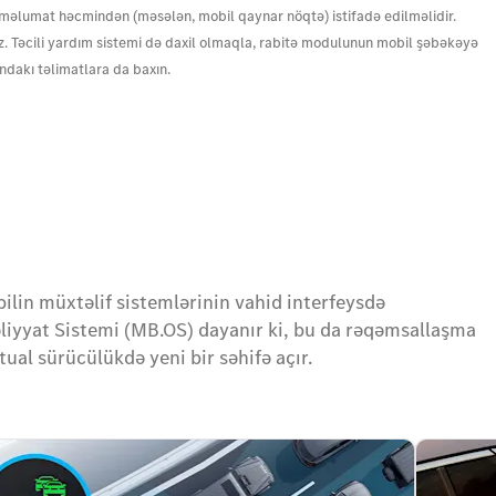
s məlumat həcmindən (məsələn, mobil qaynar nöqtə) istifadə edilməlidir.
z. Təcili yardım sistemi də daxil olmaqla, rabitə modulunun mobil şəbəkəyə
dakı təlimatlara da baxın.
bilin müxtəlif sistemlərinin vahid interfeysdə
liyyat Sistemi (MB.OS) dayanır ki, bu da rəqəmsallaşma
al sürücülükdə yeni bir səhifə açır.