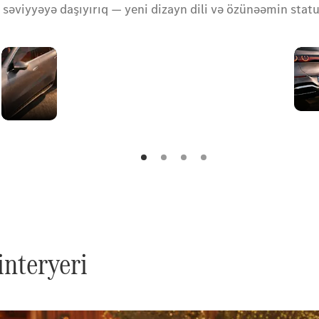
ti səviyyəyə daşıyırıq — yeni dizayn dili və özünəəmin statu
Yan
xətt
interyeri