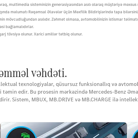
olaraq, multimedia sisteminizin generasiyasından asılı olaraq müştəriyə məxsu
ında məlumatı Rəqəmsal Əlavələr üçün Məxfilik Bildirişlərində tapa bilərsini
n mövcudluğundan asılıdır. Zəhmət olmasa, avtomobilinizin istismar təlimatın
əsi bağlamalıdırlar.
rj tövsiyə olunur. Xarici amillər tətbiq olunur.
kəmməl vəhdəti.
ellektual texnologiyalar, qüsursuz funksionallıq və avtomo
ni təmin edir. Bu prosesin mərkəzində Mercedes-Benz Əmə
dirir. Sistem, MBUX, MB.DRIVE və MB.CHARGE ilə intellektu