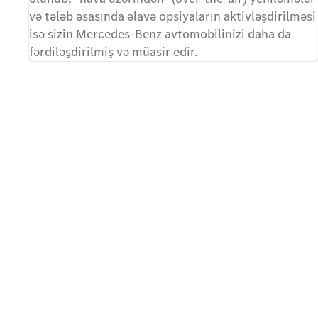
və tələb əsasında əlavə opsiyaların aktivləşdirilməsi
isə sizin Mercedes-Benz avtomobilinizi daha da
fərdiləşdirilmiş və müasir edir.
İlk sıralarda yer alın — prioritet sifarişdən yararlanın
Yeni elektrikli GLC-nizə doğ
Unikal imkandan yararlanaraq elektrikli GLC üçün s
keçirin.
Əlaqə formasını doldurun və müraciətinizi Mercedes-
yaxın Mercedes-Benz diler mərkəzinə göndərin. Mövc
detalları və sifariş prosesi səlahiyyətli diler mərkəzi il