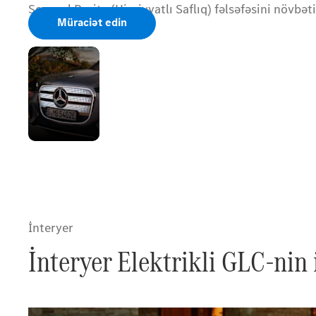
Sensual Purity (Hissiyyatlı Saflıq) fəlsəfəsini növbə
Müraciət edin
Ön hissənin
effektli
işıqlandırılması
İnteryer
İnteryer Elektrikli GLC-nin 