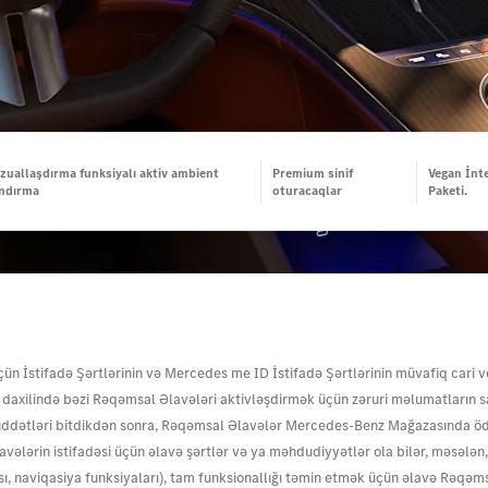
izuallaşdırma funksiyalı aktiv ambient
Premium sinif
Vegan İnt
andırma
oturacaqlar
Paketi.
n İstifadə Şərtlərinin və Mercedes me ID İstifadə Şərtlərinin müvafiq cari v
i daxilində bəzi Rəqəmsal Əlavələri aktivləşdirmək üçün zəruri məlumatların s
ddətləri bitdikdən sonra, Rəqəmsal Əlavələr Mercedes-Benz Mağazasında ödəni
avələrin istifadəsi üçün əlavə şərtlər və ya məhdudiyyətlər ola bilər, məsələ
naviqasiya funksiyaları), tam funksionallığı təmin etmək üçün əlavə Rəqəmsal