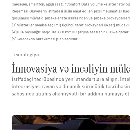
(məsələn, smartfon, ağıllı saat). "Comfort Data Volume"-ə alternativ 
Rəqəmsal Əlavələrin istifadəsi üçün emal edilən şəxsi məlumatlar haqq
qoşulması müvafiq şəbəkə əhatə dairəsindən və şəbəkə provayderlərini
[3]Müştərilər həmişə seçilmiş üçüncü tərəf provayderi ilə şarj müqavil
[4]10% başlanğıc haqqı ilə XXX kVt DC şarjına əsaslanır. 80%-ə qədər şa
[5]Gələcəkdə buraxılması planlaşdırılır.
Texnologiya
İnnovasiya və incəliyin mü
İstifadəçi təcrübəsində yeni standartlara alışın. İnt
inteqrasiyası rəvan və dinamik sürücülük təcrübəsi
sahəsində atılmış əhəmiyyətli bir addımı nümayiş et