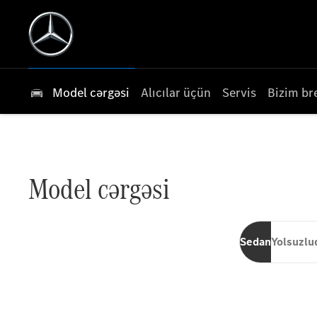
Model cərgəsi
Alıcılar üçün
Servis
Bizim br
Model cərgəsi
Sedan
Yolsuzlu