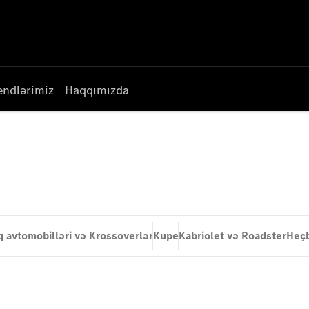
endlərimiz
Haqqımızda
q avtomobilləri və Krossoverlər
Kupe
Kabriolet və Roadster
Heç