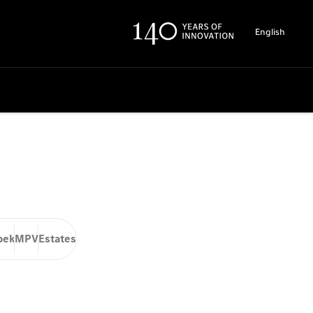
English
bek
MPV
Estates