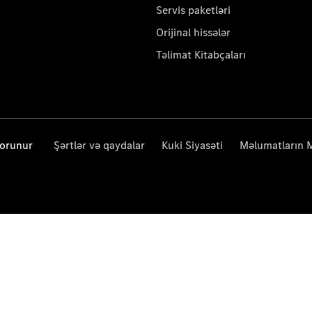
Servis paketləri
Orijinal hissələr
Təlimat Kitabçaları
qorunur
Şərtlər və qaydalar
Kuki Siyasəti
Məlumatların 