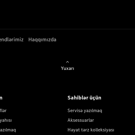
endlərimiz
Haqqımızda
Yuxarı
ün
Sahiblər üçün
flər
Servisə yazılmaq
yahısı
Aksessuarlar
yazılmaq
Həyat tərz kolleksiyası