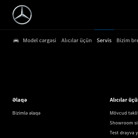
Model cərgəsi
Alıcılar üçün
Servis
Bizim br
Əlaqə
Alıcılar üç
Bizimlə əlaqə
Mövcud təkli
Showroom si
Test drayva 