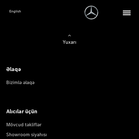
English
Yuxarı
Əlaqə
Bizimlə əlaqə
Alıcılar üçün
Mövcud təkliflər
Showroom siyahısı