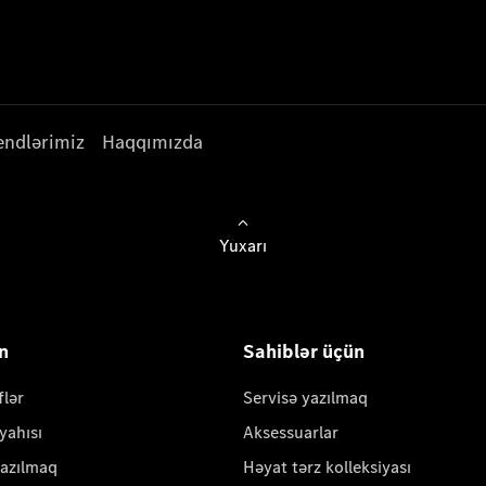
endlərimiz
Haqqımızda
Yuxarı
ün
Sahiblər üçün
flər
Servisə yazılmaq
yahısı
Aksessuarlar
yazılmaq
Həyat tərz kolleksiyası