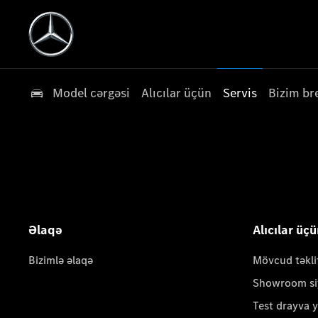
Model cərgəsi
Alıcılar üçün
Servis
Bizim br
Əlaqə
Alıcılar üç
Bizimlə əlaqə
Mövcud təkli
Showroom si
Test drayva 