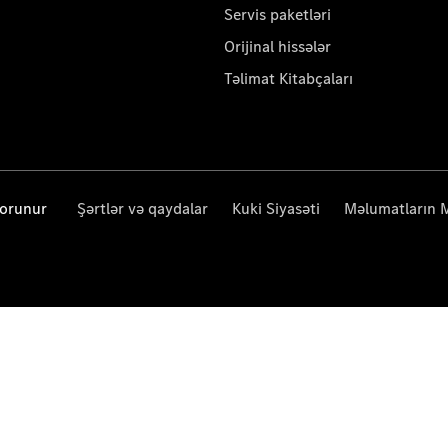
Servis paketləri
Orijinal hissələr
Təlimat Kitabçaları
qorunur
Şərtlər və qaydalar
Kuki Siyasəti
Məlumatların 