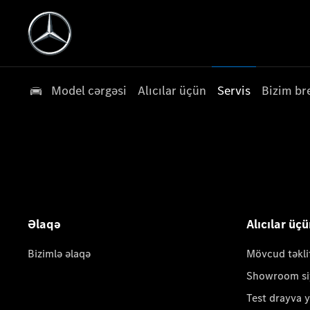
Model cərgəsi
Alıcılar üçün
Servis
Bizim br
Əlaqə
Alıcılar üç
Bizimlə əlaqə
Mövcud təkli
Showroom si
Test drayva 