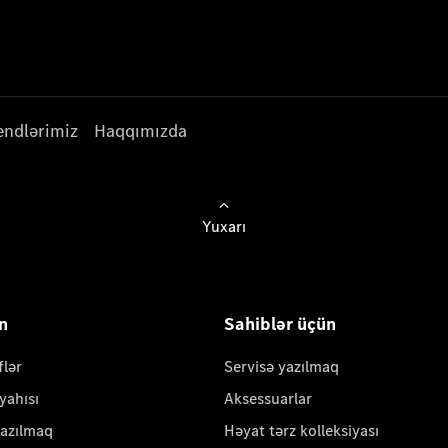
endlərimiz
Haqqımızda
Yuxarı
ün
Sahiblər üçün
flər
Servisə yazılmaq
yahısı
Aksessuarlar
yazılmaq
Həyat tərz kolleksiyası