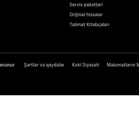
Servis paketləri
Orijinal hissələr
Təlimat Kitabçaları
qorunur
Şərtlər və qaydalar
Kuki Siyasəti
Məlumatların 