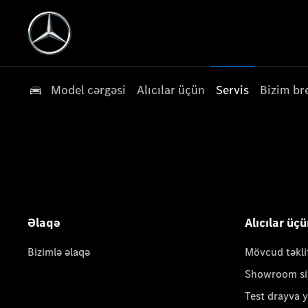
Model cərgəsi
Alıcılar üçün
Servis
Bizim br
Əlaqə
Alıcılar üç
Bizimlə əlaqə
Mövcud təkli
Showroom si
Test drayva 