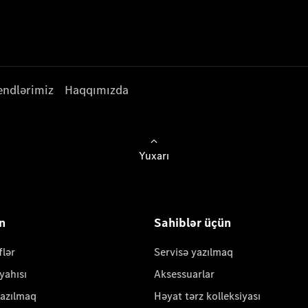
endlərimiz
Haqqımızda
Yuxarı
ün
Sahiblər üçün
flər
Servisə yazılmaq
yahısı
Aksessuarlar
yazılmaq
Həyat tərz kolleksiyası