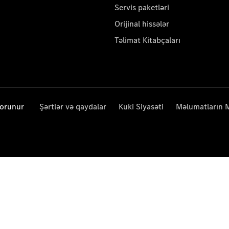
Servis paketləri
Orijinal hissələr
Təlimat Kitabçaları
qorunur
Şərtlər və qaydalar
Kuki Siyasəti
Məlumatların 