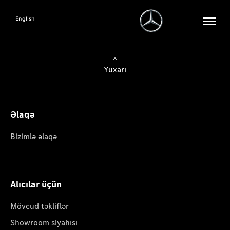
English
Yuxarı
Əlaqə
Bizimlə əlaqə
Alıcılar üçün
Mövcud təkliflər
Showroom siyahısı