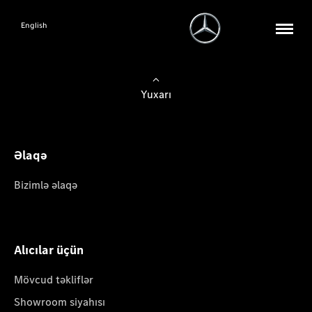
English
Yuxarı
Əlaqə
Bizimlə əlaqə
Alıcılar üçün
Mövcud təkliflər
Showroom siyahısı