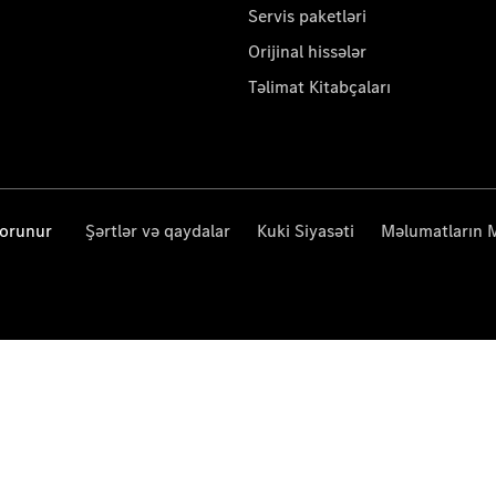
Servis paketləri
Orijinal hissələr
Təlimat Kitabçaları
qorunur
Şərtlər və qaydalar
Kuki Siyasəti
Məlumatların 