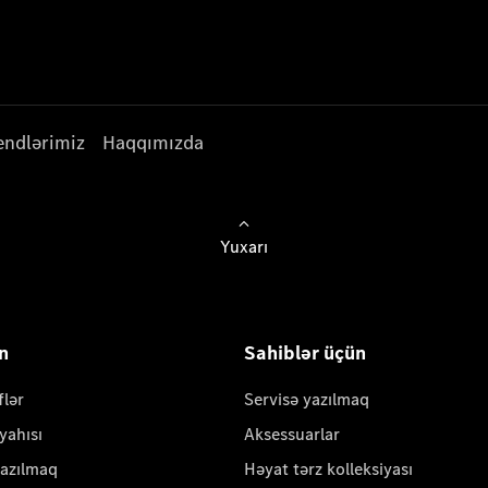
endlərimiz
Haqqımızda
Yuxarı
ün
Sahiblər üçün
flər
Servisə yazılmaq
yahısı
Aksessuarlar
yazılmaq
Həyat tərz kolleksiyası