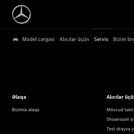
Model cərgəsi
Alıcılar üçün
Servis
Bizim br
Əlaqə
Alıcılar üç
Bizimlə əlaqə
Mövcud təkli
Showroom si
Test drayva 