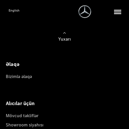
English
Yuxarı
Əlaqə
Bizimlə əlaqə
Alıcılar üçün
Mövcud təkliflər
Showroom siyahısı