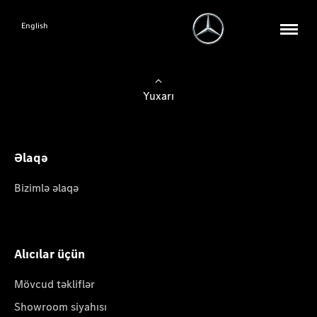
English
Yuxarı
Əlaqə
Bizimlə əlaqə
Alıcılar üçün
Mövcud təkliflər
Showroom siyahısı