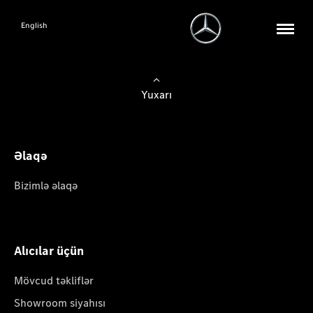
English
Yuxarı
Əlaqə
Bizimlə əlaqə
Alıcılar üçün
Mövcud təkliflər
Showroom siyahısı