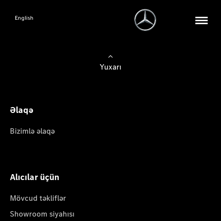
English
Yuxarı
Əlaqə
Bizimlə əlaqə
Alıcılar üçün
Mövcud təkliflər
Showroom siyahısı