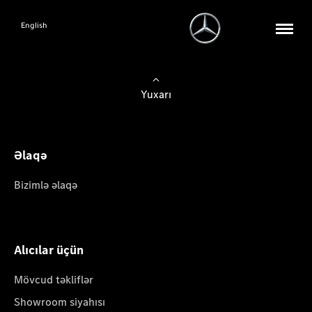
English
Yuxarı
Əlaqə
Bizimlə əlaqə
Alıcılar üçün
Mövcud təkliflər
Showroom siyahısı