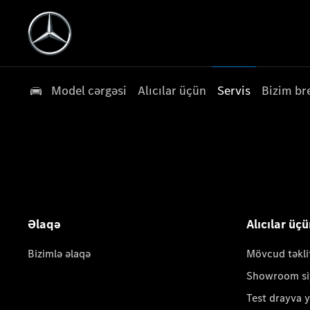
Model cərgəsi
Alıcılar üçün
Servis
Bizim br
Əlaqə
Alıcılar üç
Bizimlə əlaqə
Mövcud təkli
Showroom si
Test drayva 