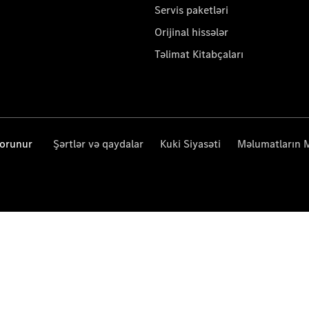
Servis paketləri
Orijinal hissələr
Təlimat Kitabçaları
qorunur
Şərtlər və qaydalar
Kuki Siyasəti
Məlumatların 