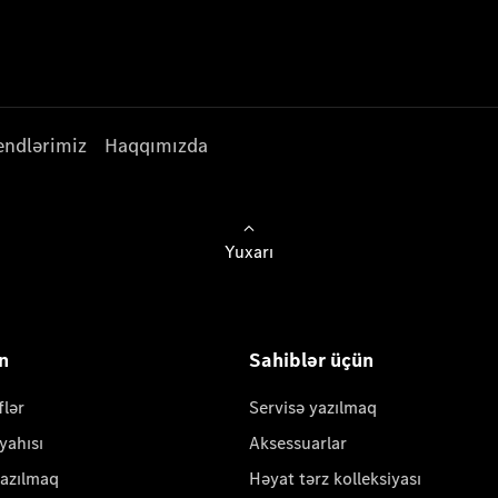
endlərimiz
Haqqımızda
Yuxarı
ün
Sahiblər üçün
flər
Servisə yazılmaq
yahısı
Aksessuarlar
yazılmaq
Həyat tərz kolleksiyası