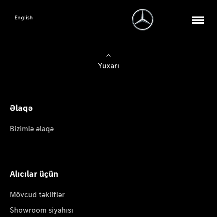
English
Yuxarı
Əlaqə
Bizimlə əlaqə
Alıcılar üçün
Mövcud təkliflər
Showroom siyahısı