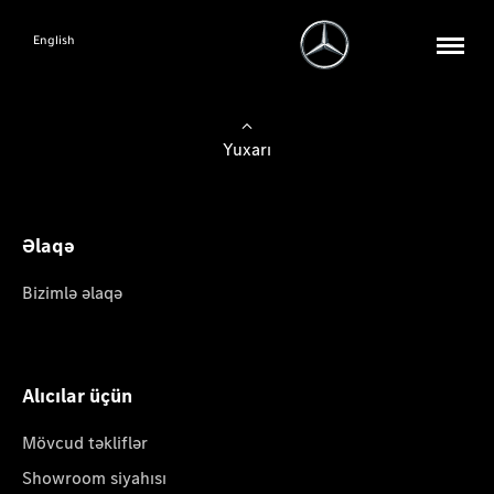
English
Yuxarı
Əlaqə
Bizimlə əlaqə
Alıcılar üçün
Mövcud təkliflər
Showroom siyahısı