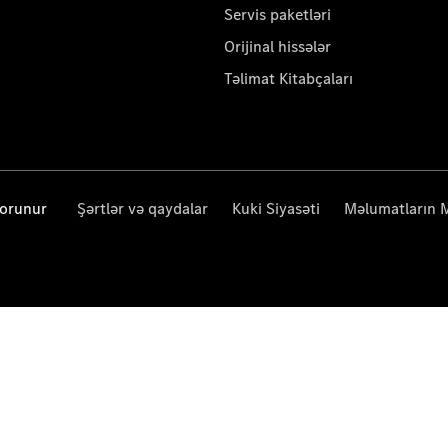
Servis paketləri
Orijinal hissələr
Təlimat Kitabçaları
qorunur
Şərtlər və qaydalar
Kuki Siyasəti
Məlumatların 