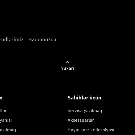
endlərimiz
Haqqımızda
Yuxarı
ün
Sahiblər üçün
flər
Servisə yazılmaq
yahısı
Aksessuarlar
yazılmaq
Həyat tərz kolleksiyası