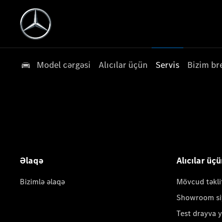
Model cərgəsi
Alıcılar üçün
Servis
Bizim br
Əlaqə
Alıcılar üç
Bizimlə əlaqə
Mövcud təkli
Showroom si
Test drayva 