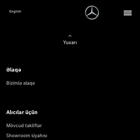
English
Yuxarı
Əlaqə
Bizimlə əlaqə
Alıcılar üçün
Mövcud təkliflər
Showroom siyahısı