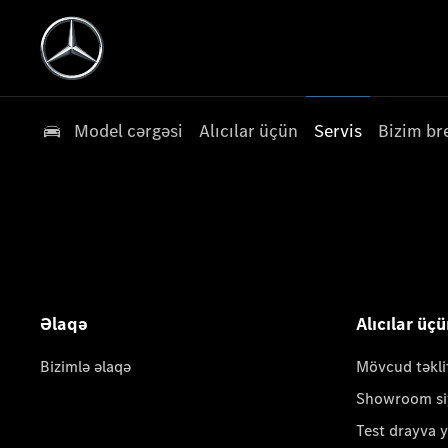
Model cərgəsi
Alıcılar üçün
Servis
Bizim br
Əlaqə
Alıcılar üç
Bizimlə əlaqə
Mövcud təkli
Showroom si
Test drayva 