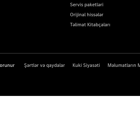
Servis paketləri
Orijinal hissələr
Təlimat Kitabçaları
qorunur
Şərtlər və qaydalar
Kuki Siyasəti
Məlumatların 