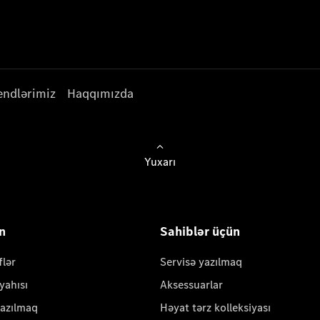
endlərimiz
Haqqımızda
Yuxarı
ün
Sahiblər üçün
flər
Servisə yazılmaq
yahısı
Aksessuarlar
yazılmaq
Həyat tərz kolleksiyası