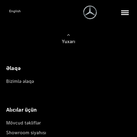
English
Yuxarı
Əlaqə
Bizimlə əlaqə
Alıcılar üçün
Mövcud təkliflər
Showroom siyahısı