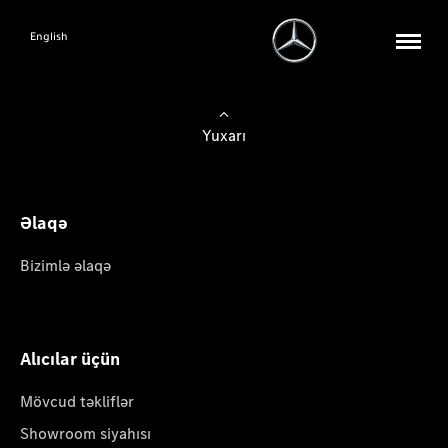
English
Yuxarı
Əlaqə
Bizimlə əlaqə
Alıcılar üçün
Mövcud təkliflər
Showroom siyahısı