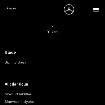
English
Yuxarı
Əlaqə
Bizimlə əlaqə
Alıcılar üçün
Mövcud təkliflər
Showroom siyahısı