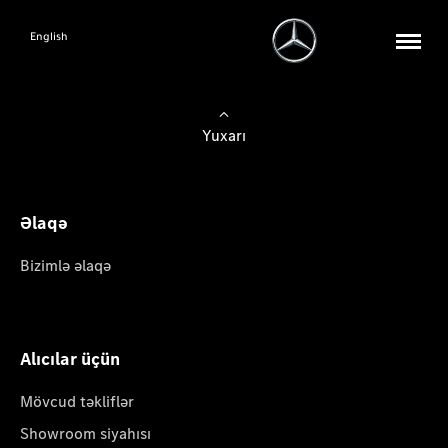
English
Yuxarı
Əlaqə
Bizimlə əlaqə
Alıcılar üçün
Mövcud təkliflər
Showroom siyahısı