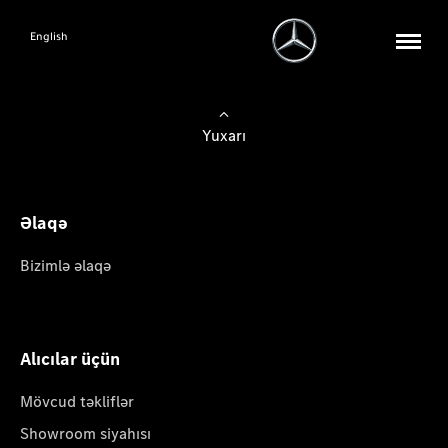
English
Yuxarı
Əlaqə
Bizimlə əlaqə
Alıcılar üçün
Mövcud təkliflər
Showroom siyahısı