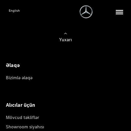
English
Yuxarı
Əlaqə
Bizimlə əlaqə
Alıcılar üçün
Mövcud təkliflər
Showroom siyahısı