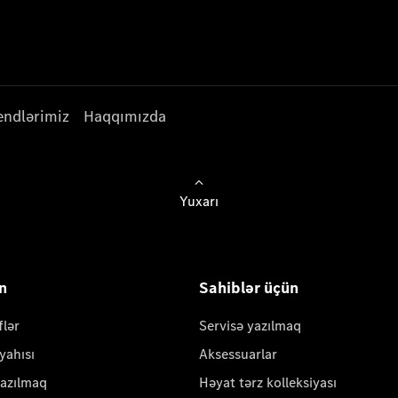
endlərimiz
Haqqımızda
Yuxarı
ün
Sahiblər üçün
flər
Servisə yazılmaq
yahısı
Aksessuarlar
yazılmaq
Həyat tərz kolleksiyası