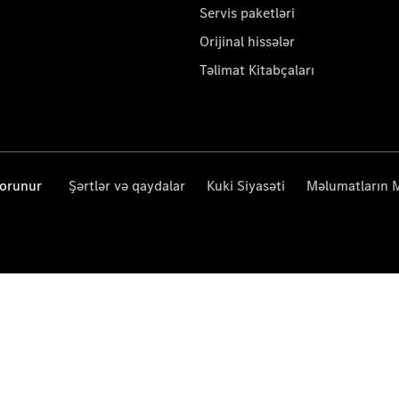
Servis paketləri
Orijinal hissələr
Təlimat Kitabçaları
qorunur
Şərtlər və qaydalar
Kuki Siyasəti
Məlumatların 