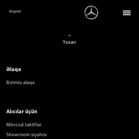
English
Yuxarı
Əlaqə
Bizimlə əlaqə
Alıcılar üçün
Mövcud təkliflər
Showroom siyahısı