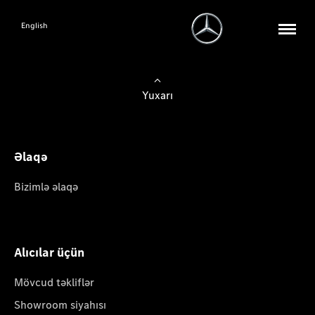
English
Yuxarı
Əlaqə
Bizimlə əlaqə
Alıcılar üçün
Mövcud təkliflər
Showroom siyahısı