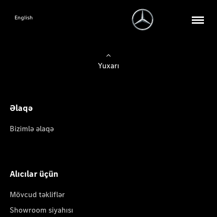
English
Yuxarı
Əlaqə
Bizimlə əlaqə
Alıcılar üçün
Mövcud təkliflər
Showroom siyahısı