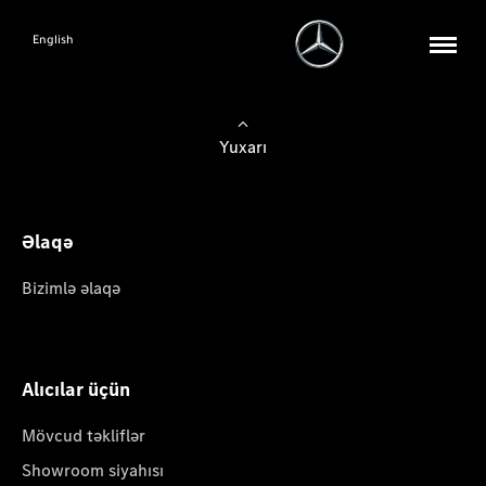
English
Yuxarı
Əlaqə
Bizimlə əlaqə
Alıcılar üçün
Mövcud təkliflər
Showroom siyahısı