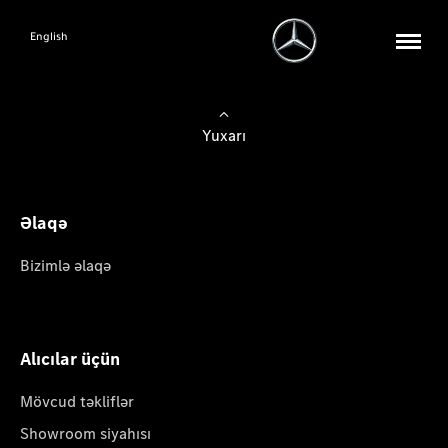
English
Yuxarı
Əlaqə
Bizimlə əlaqə
Alıcılar üçün
Mövcud təkliflər
Showroom siyahısı