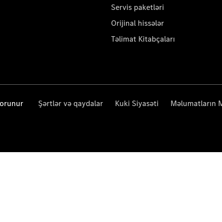
Servis paketləri
Orijinal hissələr
Təlimat Kitabçaları
qorunur
Şərtlər və qaydalar
Kuki Siyasəti
Məlumatların 