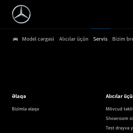
Model cərgəsi
Alıcılar üçün
Servis
Bizim br
Əlaqə
Alıcılar üç
Bizimlə əlaqə
Mövcud təkli
Showroom si
Test drayva 