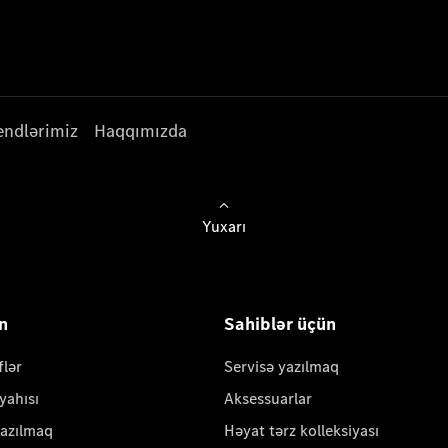
endlərimiz
Haqqımızda
Yuxarı
ün
Sahiblər üçün
flər
Servisə yazılmaq
yahısı
Aksessuarlar
yazılmaq
Həyat tərz kolleksiyası