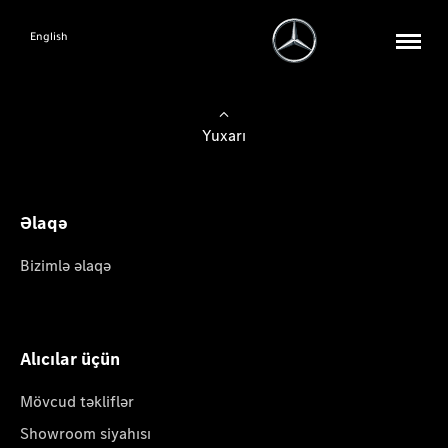
English
Yuxarı
Əlaqə
Bizimlə əlaqə
Alıcılar üçün
Mövcud təkliflər
Showroom siyahısı