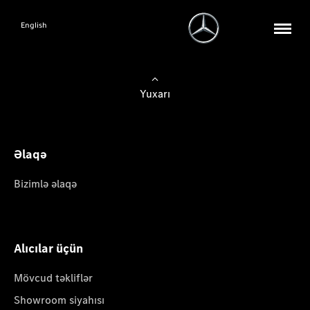
English
Yuxarı
Əlaqə
Bizimlə əlaqə
Alıcılar üçün
Mövcud təkliflər
Showroom siyahısı