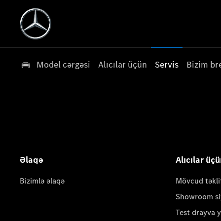
Model cərgəsi
Alıcılar üçün
Servis
Bizim br
Əlaqə
Alıcılar üç
Bizimlə əlaqə
Mövcud təkli
Showroom si
Test drayva 