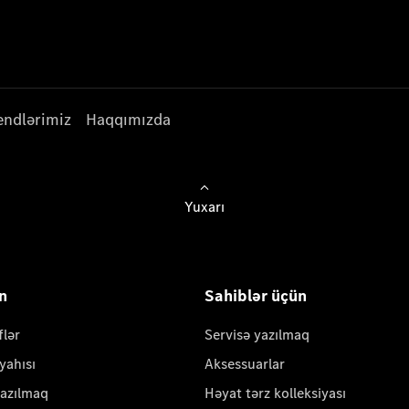
endlərimiz
Haqqımızda
Yuxarı
ün
Sahiblər üçün
flər
Servisə yazılmaq
yahısı
Aksessuarlar
yazılmaq
Həyat tərz kolleksiyası