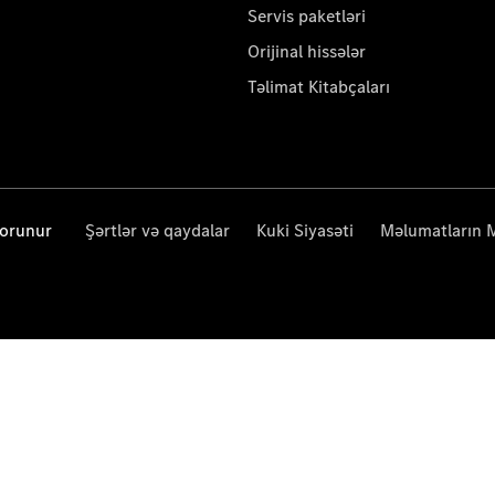
Servis paketləri
Orijinal hissələr
Təlimat Kitabçaları
qorunur
Şərtlər və qaydalar
Kuki Siyasəti
Məlumatların 