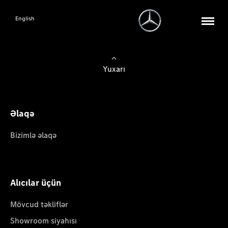
English
Yuxarı
Əlaqə
Bizimlə əlaqə
Alıcılar üçün
Mövcud təkliflər
Showroom siyahısı