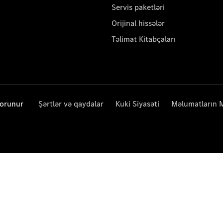
Servis paketləri
Orijinal hissələr
Təlimat Kitabçaları
qorunur
Şərtlər və qaydalar
Kuki Siyasəti
Məlumatların 