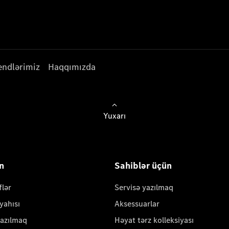
endlərimiz
Haqqımızda
Yuxarı
ün
Sahiblər üçün
flər
Servisə yazılmaq
yahısı
Aksessuarlar
yazılmaq
Həyat tərz kolleksiyası