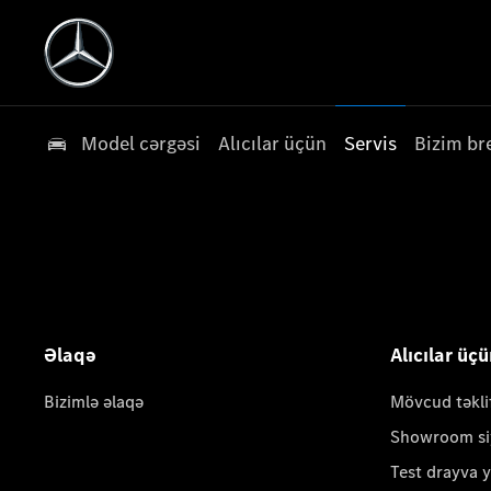
Model cərgəsi
Alıcılar üçün
Servis
Bizim br
Əlaqə
Alıcılar üç
Bizimlə əlaqə
Mövcud təkli
Showroom si
Test drayva 