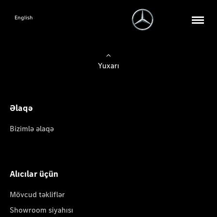
English
Yuxarı
Əlaqə
Bizimlə əlaqə
Alıcılar üçün
Mövcud təkliflər
Showroom siyahısı