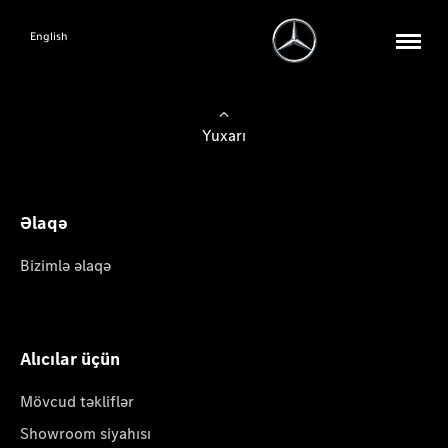
English
Yuxarı
Əlaqə
Bizimlə əlaqə
Alıcılar üçün
Mövcud təkliflər
Showroom siyahısı