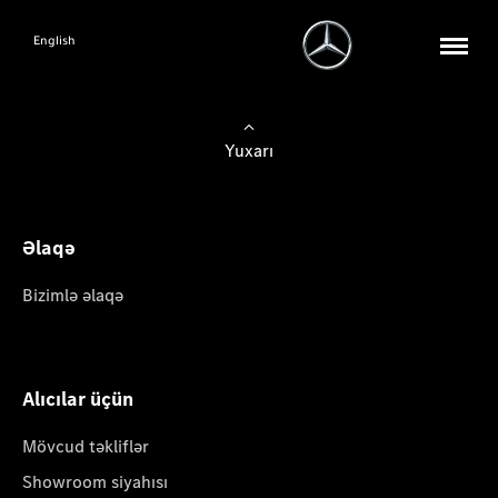
English
Yuxarı
Əlaqə
Bizimlə əlaqə
Alıcılar üçün
Mövcud təkliflər
Showroom siyahısı