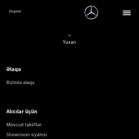
English
Yuxarı
Əlaqə
Bizimlə əlaqə
Alıcılar üçün
Mövcud təkliflər
Showroom siyahısı