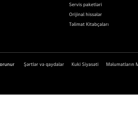
Servis paketləri
Orijinal hissələr
Təlimat Kitabçaları
qorunur
Şərtlər və qaydalar
Kuki Siyasəti
Məlumatların 