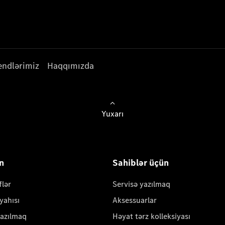
endlərimiz
Haqqımızda
Yuxarı
ün
Sahiblər üçün
flər
Servisə yazılmaq
yahısı
Aksessuarlar
yazılmaq
Həyat tərz kolleksiyası