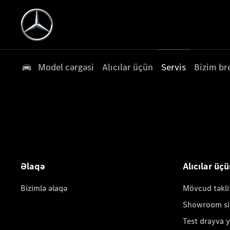
Model cərgəsi
Alıcılar üçün
Servis
Bizim br
Əlaqə
Alıcılar üç
Bizimlə əlaqə
Mövcud təkli
Showroom si
Test drayva 