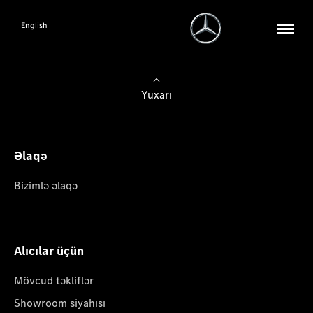
English
Yuxarı
Əlaqə
Bizimlə əlaqə
Alıcılar üçün
Mövcud təkliflər
Showroom siyahısı